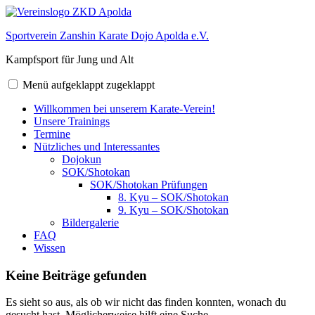
Zum
Inhalt
Sportverein Zanshin Karate Dojo Apolda e.V.
springen
Kampfsport für Jung und Alt
Menü
aufgeklappt
zugeklappt
Willkommen bei unserem Karate-Verein!
Unsere Trainings
Termine
Nützliches und Interessantes
Dojokun
SOK/Shotokan
SOK/Shotokan Prüfungen
8. Kyu – SOK/Shotokan
9. Kyu – SOK/Shotokan
Bildergalerie
FAQ
Wissen
Keine Beiträge gefunden
Es sieht so aus, als ob wir nicht das finden konnten, wonach du
gesucht hast. Möglicherweise hilft eine Suche.