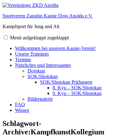
Zum
Inhalt
Sportverein Zanshin Karate Dojo Apolda e.V.
springen
Kampfsport für Jung und Alt
Menü
aufgeklappt
zugeklappt
Willkommen bei unserem Karate-Verein!
Unsere Trainings
Termine
Nützliches und Interessantes
Dojokun
SOK/Shotokan
SOK/Shotokan Prüfungen
8. Kyu – SOK/Shotokan
9. Kyu – SOK/Shotokan
Bildergalerie
FAQ
Wissen
Schlagwort-
Archive:
KampfkunstKollegium