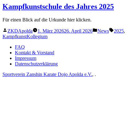
Kampfkunstschule des Jahres 2025
Für einen Blick auf die Urkunde hier klicken.
Verfasst
Veröffentlicht
Schlagwörter
ZKDApolda
1. März 2026
26. April 2026
News
2025
,
von
in
KampfkunstKollegium
FAQ
Kontakt & Vorstand
Impressum
Datenschutz­erklärung
Sportverein Zanshin Karate Dojo Apolda e.V.
,
.